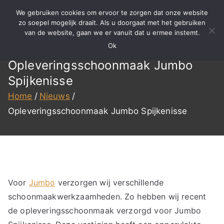
Ga
We gebruiken cookies om ervoor te zorgen dat onze website
naar
zo soepel mogelijk draait. Als u doorgaat met het gebruiken
BBS
Meer dan 15 jaar ervaring in
van de website, gaan we er vanuit dat u ermee instemt.
de
specialistisch reinigen,
Ok
inhoud
Reinigen
renovatie en onderhoud!
Opleveringsschoonmaak Jumbo
Spijkenisse
Home
Nieuws
Opleveringsschoonmaak Jumbo Spijkenisse
Voor
Jumbo
verzorgen wij verschillende
schoonmaakwerkzaamheden. Zo hebben wij recent
de opleveringsschoonmaak verzorgd voor Jumbo