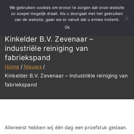
Ga
We gebruiken cookies om ervoor te zorgen dat onze website
naar
zo soepel mogelijk draait. Als u doorgaat met het gebruiken
BBS
Meer dan 15 jaar ervaring in
van de website, gaan we er vanuit dat u ermee instemt.
de
specialistisch reinigen,
Ok
inhoud
Reinigen
renovatie en onderhoud!
Kinkelder B.V. Zevenaar –
industriële reiniging van
fabriekspand
Home
Nieuws
Kinkelder B.V. Zevenaar – industriële reiniging van
fabriekspand
Allereerst hebben wij één dag een proefstuk gedaan.