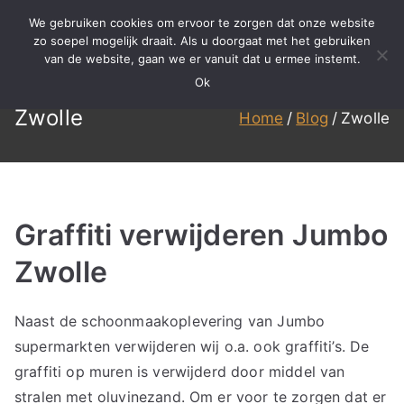
Ga
We gebruiken cookies om ervoor te zorgen dat onze website
naar
zo soepel mogelijk draait. Als u doorgaat met het gebruiken
BBS
Meer dan 15 jaar ervaring in
van de website, gaan we er vanuit dat u ermee instemt.
de
specialistisch reinigen,
Ok
inhoud
Reinigen
renovatie en onderhoud!
Zwolle
Home
Blog
Zwolle
Graffiti verwijderen Jumbo
Zwolle
Naast de schoonmaakoplevering van Jumbo
supermarkten verwijderen wij o.a. ook graffiti’s. De
graffiti op muren is verwijderd door middel van
stralen met oluvinezand. Om er voor te zorgen dat er