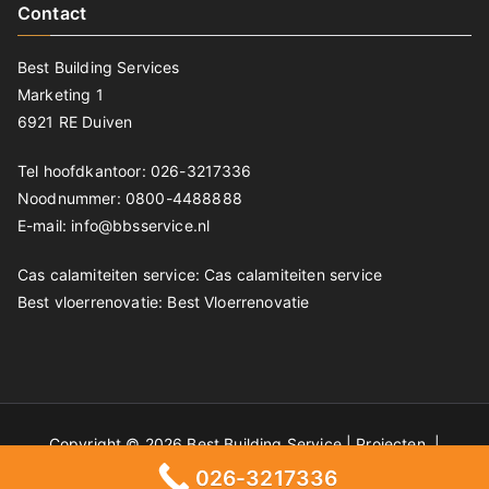
Contact
Best Building Services
Marketing 1
6921 RE Duiven
Tel hoofdkantoor: 026-3217336
Noodnummer: 0800-4488888
E-mail: info@bbsservice.nl
Cas calamiteiten service:
Cas calamiteiten service
Best vloerrenovatie:
Best Vloerrenovatie
Copyright © 2026 Best Building Service |
Projecten
|
Privacyverklaring
026-3217336