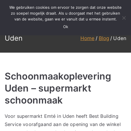
Ga
We gebruiken cookies om ervoor te zorgen dat onze website
naar
zo soepel mogelijk draait. Als u doorgaat met het gebruiken
BBS
Meer dan 15 jaar ervaring in
van de website, gaan we er vanuit dat u ermee instemt.
de
specialistisch reinigen,
Ok
inhoud
Reinigen
renovatie en onderhoud!
Uden
Home
Blog
Uden
Schoonmaakoplevering
Uden – supermarkt
schoonmaak
Voor supermarkt Emté in Uden heeft Best Building
Service voorafgaand aan de opening van de winkel