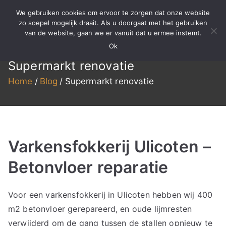
Ga
We gebruiken cookies om ervoor te zorgen dat onze website
naar
zo soepel mogelijk draait. Als u doorgaat met het gebruiken
BBS
Meer dan 15 jaar ervaring in
van de website, gaan we er vanuit dat u ermee instemt.
de
specialistisch reinigen,
Ok
inhoud
Reinigen
renovatie en onderhoud!
Supermarkt renovatie
Home
Blog
Supermarkt renovatie
Varkensfokkerij Ulicoten –
Betonvloer reparatie
Voor een varkensfokkerij in Ulicoten hebben wij 400
m2 betonvloer gerepareerd, en oude lijmresten
verwijderd om de gang tussen de stallen opnieuw te