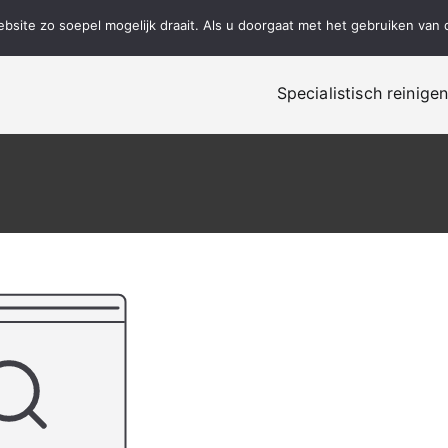
site zo soepel mogelijk draait. Als u doorgaat met het gebruiken van 
Specialistisch reinige
alistisch reinigen, renovatie en onderhoud!