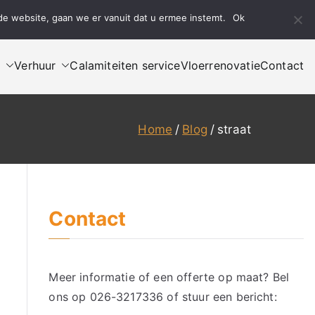
de website, gaan we er vanuit dat u ermee instemt.
Ok
Bel ons
Mail ons
n
Verhuur
Calamiteiten service
Vloerrenovatie
Contact
Home
Blog
straat
Contact
Meer informatie of een offerte op maat? Bel
ons op
026-3217336
of stuur een bericht: