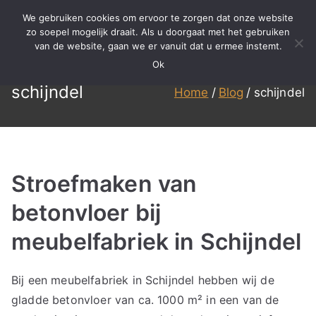
Ga
We gebruiken cookies om ervoor te zorgen dat onze website
naar
zo soepel mogelijk draait. Als u doorgaat met het gebruiken
BBS
Meer dan 15 jaar ervaring in
van de website, gaan we er vanuit dat u ermee instemt.
de
specialistisch reinigen,
Ok
inhoud
Reinigen
renovatie en onderhoud!
schijndel
Home
Blog
schijndel
Stroefmaken van
betonvloer bij
meubelfabriek in Schijndel
Bij een meubelfabriek in Schijndel hebben wij de
gladde betonvloer van ca. 1000 m² in een van de