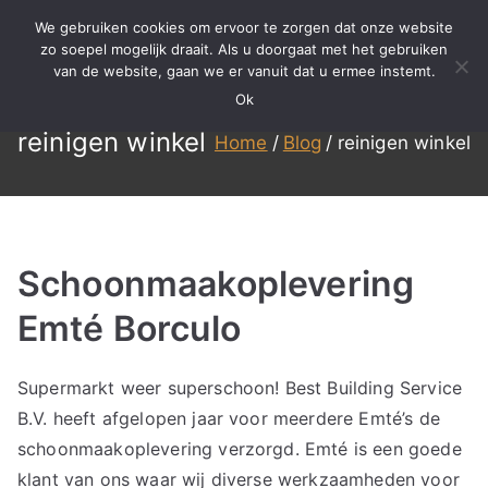
Ga
We gebruiken cookies om ervoor te zorgen dat onze website
naar
zo soepel mogelijk draait. Als u doorgaat met het gebruiken
BBS
Meer dan 15 jaar ervaring in
van de website, gaan we er vanuit dat u ermee instemt.
de
specialistisch reinigen,
Ok
inhoud
Reinigen
renovatie en onderhoud!
reinigen winkel
Home
Blog
reinigen winkel
Schoonmaakoplevering
Emté Borculo
Supermarkt weer superschoon! Best Building Service
B.V. heeft afgelopen jaar voor meerdere Emté’s de
schoonmaakoplevering verzorgd. Emté is een goede
klant van ons waar wij diverse werkzaamheden voor