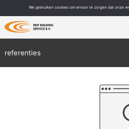
Ga
We gebruiken cookies om ervoor te zorgen dat onze web
naar
de
inhoud
BBS Reinigen
Meer dan 15 jaar ervaring in speci
referenties