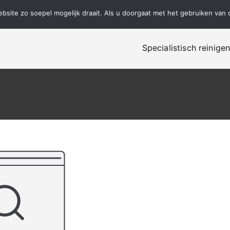
site zo soepel mogelijk draait. Als u doorgaat met het gebruiken van 
Specialistisch reinige
alistisch reinigen, renovatie en onderhoud!