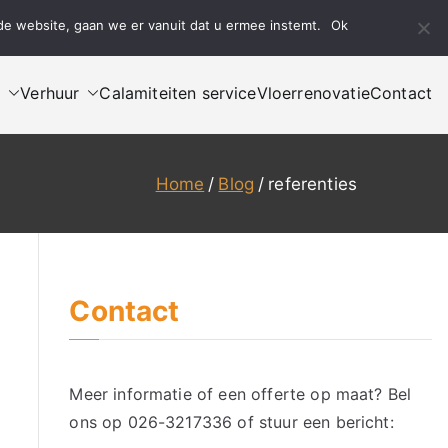
de website, gaan we er vanuit dat u ermee instemt.
Ok
Bel ons
Mail ons
n
Verhuur
Calamiteiten service
Vloerrenovatie
Contact
Home
Blog
referenties
Contact
Meer informatie of een offerte op maat? Bel
ons op
026-3217336
of stuur een bericht: