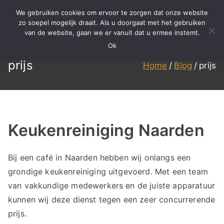
Ga
We gebruiken cookies om ervoor te zorgen dat onze website
naar
zo soepel mogelijk draait. Als u doorgaat met het gebruiken
BBS
Meer dan 15 jaar ervaring in
van de website, gaan we er vanuit dat u ermee instemt.
de
specialistisch reinigen,
Ok
inhoud
Reinigen
renovatie en onderhoud!
prijs
Home
Blog
prijs
Keukenreiniging Naarden
Bij een café in Naarden hebben wij onlangs een
grondige keukenreiniging uitgevoerd. Met een team
van vakkundige medewerkers en de juiste apparatuur
kunnen wij deze dienst tegen een zeer concurrerende
prijs.