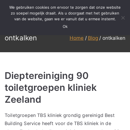
Ga
We gebruiken cookies om ervoor te zorgen dat onze website
naar
zo soepel mogelijk draait. Als u doorgaat met het gebruiken
BBS
Meer dan 15 jaar ervaring in
van de website, gaan we er vanuit dat u ermee instemt.
de
specialistisch reinigen,
Ok
inhoud
Reinigen
renovatie en onderhoud!
ontkalken
Home
Blog
ontkalken
Dieptereiniging 90
toiletgroepen kliniek
Zeeland
Toiletgroepen TBS kliniek grondig gereinigd Best
Building Service heeft voor de TBS kliniek in de