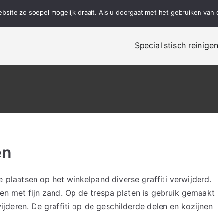
site zo soepel mogelijk draait. Als u doorgaat met het gebruiken van 
Specialistisch reinige
alistisch reinigen, renovatie en onderhoud!
en
 plaatsen op het winkelpand diverse graffiti verwijderd.
len met fijn zand. Op de trespa platen is gebruik gemaakt
ijderen. De graffiti op de geschilderde delen en kozijnen