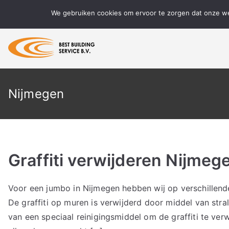
Ga
We gebruiken cookies om ervoor te zorgen dat onze web
naar
de
inhoud
BBS Reinigen
Meer dan 15 jaar ervaring in speci
Nijmegen
Graffiti verwijderen Nijmeg
Voor een jumbo in Nijmegen hebben wij op verschillende
De graffiti op muren is verwijderd door middel van stra
van een speciaal reinigingsmiddel om de graffiti te verw