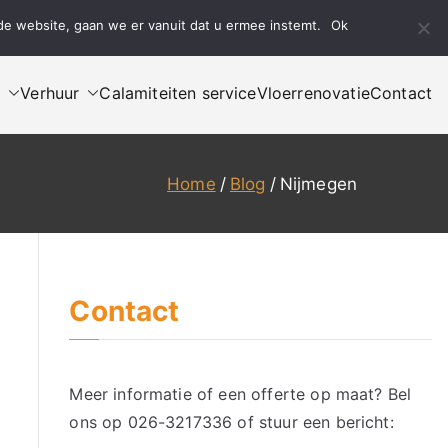
de website, gaan we er vanuit dat u ermee instemt.
Ok
Bel ons
Mail ons
n
Verhuur
Calamiteiten service
Vloerrenovatie
Contact
Home
Blog
Nijmegen
Contact
Meer informatie of een offerte op maat? Bel
ons op
026-3217336
of stuur een bericht: