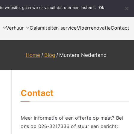
de website, gaan we er vanuit dat u ermee instemt.
Ok
Bel ons
Mail ons
n
Verhuur
Calamiteiten service
Vloerrenovatie
Contact
Home
Blog
Munters Nederland
Contact
Meer informatie of een offerte op maat? Bel
ons op
026-3217336
of stuur een bericht: