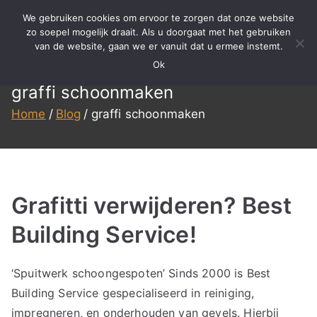
Ga
We gebruiken cookies om ervoor te zorgen dat onze website
naar
zo soepel mogelijk draait. Als u doorgaat met het gebruiken
BBS
Meer dan 15 jaar ervaring in
van de website, gaan we er vanuit dat u ermee instemt.
de
specialistisch reinigen,
Ok
inhoud
Reinigen
renovatie en onderhoud!
graffi schoonmaken
Home
Blog
graffi schoonmaken
Grafitti verwijderen? Best
Building Service!
‘Spuitwerk schoongespoten’ Sinds 2000 is Best
Building Service gespecialiseerd in reiniging,
impregneren, en onderhouden van gevels. Hierbij