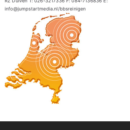
RZ Duiven T: 026-3217336 F: 084-7136836 E:
info@jumpstartmedia.nl/bbsreinigen