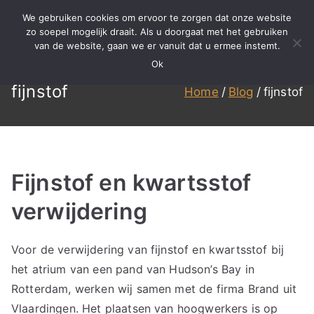
Ga
We gebruiken cookies om ervoor te zorgen dat onze website
naar
zo soepel mogelijk draait. Als u doorgaat met het gebruiken
BBS
Meer dan 15 jaar ervaring in
van de website, gaan we er vanuit dat u ermee instemt.
de
specialistisch reinigen,
Ok
inhoud
Reinigen
renovatie en onderhoud!
fijnstof
Home
Blog
fijnstof
Fijnstof en kwartsstof
verwijdering
Voor de verwijdering van fijnstof en kwartsstof bij
het atrium van een pand van Hudson’s Bay in
Rotterdam, werken wij samen met de firma Brand uit
Vlaardingen. Het plaatsen van hoogwerkers is op