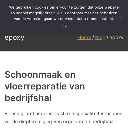
Ga
We gebruiken cookies om ervoor te zorgen dat onze website
naar
zo soepel mogelijk draait. Als u doorgaat met het gebruiken
BBS
Meer dan 15 jaar ervaring in
van de website, gaan we er vanuit dat u ermee instemt.
de
specialistisch reinigen,
Ok
inhoud
Reinigen
renovatie en onderhoud!
epoxy
Home
Blog
epoxy
Schoonmaak en
vloerreparatie van
bedrijfshal
Bij een groothandel in Oosterse specialiteiten hebben
wij de dieptereiniging verzorgd van de bedrijfshal.