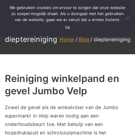
Ga
We gebruiken cookies om ervoor te zorgen dat onze website
naar
zo soepel mogelijk draait. Als u doorgaat met het gebruiken
BBS
Meer dan 15 jaar ervaring in
van de website, gaan we er vanuit dat u ermee instemt.
de
specialistisch reinigen,
Ok
inhoud
Reinigen
renovatie en onderhoud!
dieptereiniging
Home
Blog
dieptereiniging
Reiniging winkelpand en
gevel Jumbo Velp
Zowel de gevel als de winkelvloer van de Jumbo
supermarkt in Velp waren nodig aan een
onderhoudsbeurt toe. Met behulp van een
hogedrukspuit en schrobzuigmachine is het