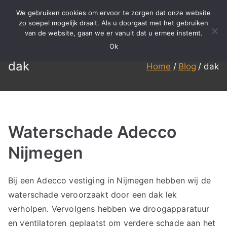
Ga
We gebruiken cookies om ervoor te zorgen dat onze website
naar
zo soepel mogelijk draait. Als u doorgaat met het gebruiken
BBS
Meer dan 15 jaar ervaring in
van de website, gaan we er vanuit dat u ermee instemt.
de
specialistisch reinigen,
Ok
inhoud
Reinigen
renovatie en onderhoud!
dak
Home
Blog
dak
Waterschade Adecco
Nijmegen
Bij een Adecco vestiging in Nijmegen hebben wij de
waterschade veroorzaakt door een dak lek
verholpen. Vervolgens hebben we droogapparatuur
en ventilatoren geplaatst om verdere schade aan het