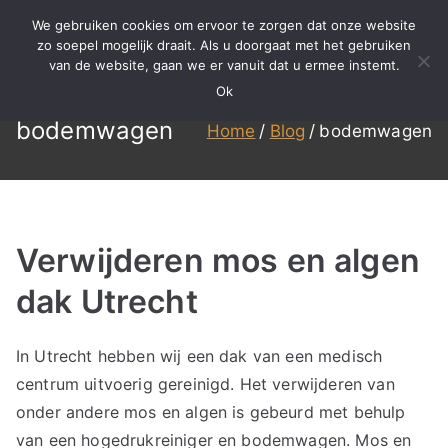
Ga
We gebruiken cookies om ervoor te zorgen dat onze website
naar
zo soepel mogelijk draait. Als u doorgaat met het gebruiken
BBS
Meer dan 15 jaar ervaring in
van de website, gaan we er vanuit dat u ermee instemt.
de
specialistisch reinigen,
Ok
inhoud
Reinigen
renovatie en onderhoud!
bodemwagen
Home
Blog
bodemwagen
Verwijderen mos en algen
dak Utrecht
In Utrecht hebben wij een dak van een medisch
centrum uitvoerig gereinigd. Het verwijderen van
onder andere mos en algen is gebeurd met behulp
van een hogedrukreiniger en bodemwagen. Mos en