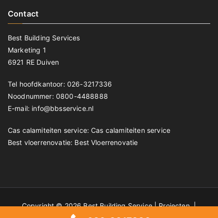
Contact
Best Building Services
Marketing 1
6921 RE Duiven
Tel hoofdkantoor: 026-3217336
Noodnummer: 0800-4488888
E-mail: info@bbsservice.nl
Cas calamiteiten service:
Cas calamiteiten service
Best vloerrenovatie:
Best Vloerrenovatie
Copyright © 2026 Best Building Service |
Projecten
|
Privacyverklaring