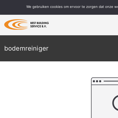
Ga
We gebruiken cookies om ervoor te zorgen dat onze web
naar
de
inhoud
BBS Reinigen
Meer dan 15 jaar ervaring in speci
bodemreiniger