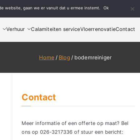
de website, gaan we er vanuit dat u ermee instemt.
Ok
Bel ons
Mail ons
n
Verhuur
Calamiteiten service
Vloerrenovatie
Contact
Home
Blog
bodemreiniger
Contact
Meer informatie of een offerte op maat? Bel
ons op
026-3217336
of stuur een bericht: