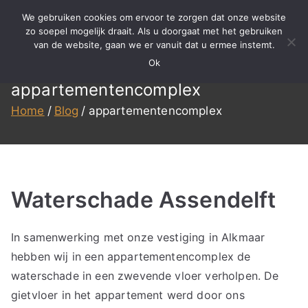
Ga
We gebruiken cookies om ervoor te zorgen dat onze website
naar
zo soepel mogelijk draait. Als u doorgaat met het gebruiken
BBS
Meer dan 15 jaar ervaring in
van de website, gaan we er vanuit dat u ermee instemt.
de
specialistisch reinigen,
Ok
inhoud
Reinigen
renovatie en onderhoud!
appartementencomplex
Home
Blog
appartementencomplex
Waterschade Assendelft
In samenwerking met onze vestiging in Alkmaar
hebben wij in een appartementencomplex de
waterschade in een zwevende vloer verholpen. De
gietvloer in het appartement werd door ons