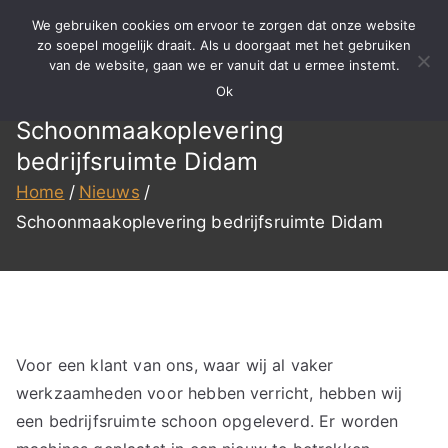
Ga
We gebruiken cookies om ervoor te zorgen dat onze website
naar
zo soepel mogelijk draait. Als u doorgaat met het gebruiken
BBS
Meer dan 15 jaar ervaring in
van de website, gaan we er vanuit dat u ermee instemt.
de
specialistisch reinigen,
Ok
inhoud
Reinigen
renovatie en onderhoud!
Schoonmaakoplevering
bedrijfsruimte Didam
Home
Nieuws
Schoonmaakoplevering bedrijfsruimte Didam
Voor een klant van ons, waar wij al vaker
werkzaamheden voor hebben verricht, hebben wij
een bedrijfsruimte schoon opgeleverd. Er worden