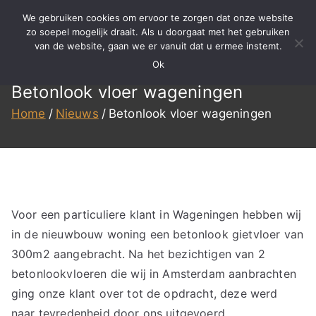
Ga
We gebruiken cookies om ervoor te zorgen dat onze website
naar
zo soepel mogelijk draait. Als u doorgaat met het gebruiken
BBS
Meer dan 15 jaar ervaring in
van de website, gaan we er vanuit dat u ermee instemt.
de
specialistisch reinigen,
Ok
inhoud
Reinigen
renovatie en onderhoud!
Betonlook vloer wageningen
Home
Nieuws
Betonlook vloer wageningen
Voor een particuliere klant in Wageningen hebben wij
in de nieuwbouw woning een betonlook gietvloer van
300m2 aangebracht. Na het bezichtigen van 2
betonlookvloeren die wij in Amsterdam aanbrachten
ging onze klant over tot de opdracht, deze werd
naar tevredenheid door ons uitgevoerd.